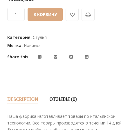
out
of
В КОРЗИНУ
based
on
customer
ratings
Категория:
Стулья
Метка:
Новинка
Share this...
DESCRIPTION
ОТЗЫВЫ (0)
Наша фабрика изготавливает товары по итальянской
технологии. Все товары производятся в течении 14 дней.
Вы можете выбрать любые размеры и ткани.