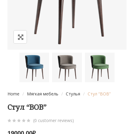
Home
/
Мягкая мебель
/
Стулья
/
Стул “BOB”
Стул “BOB”
(
0
customer reviews)
0
5
0
19000,00
₽