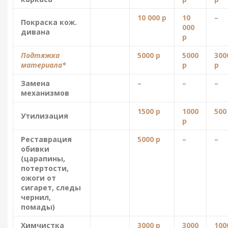
10 000 р
10
–
Покраска кож.
000
дивана
р
Подтяжка
5000 р
5000
300
материала*
р
р
Замена
–
–
–
механизмов
1500 р
1000
500
Утилизация
р
Реставрация
5000 р
–
–
обивки
(царапины,
потертости,
ожоги от
сигарет, следы
чернил,
помады)
Химчистка
3000 р
3000
100