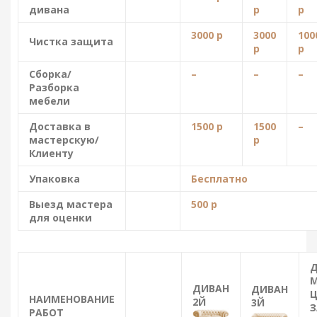
дивана
р
р
3000 р
3000
100
Чистка защита
р
р
Сборка/
–
–
–
Разборка
мебели
Доставка в
1500 р
1500
–
мастерскую/
р
Клиенту
Упаковка
Бесплатно
Выезд мастера
500 р
для оценки
ДИВАН
ДИВАН
Ц
НАИМЕНОВАНИЕ
2Й
3Й
З
РАБОТ