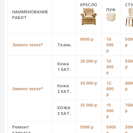
КРЕСЛО
СТ
ПУФ
НАИМЕНОВАНИЕ
РАБОТ
8000 р
10
500
Замена чехла*
Ткань
000
р
р
20 000 р
10
500
Кожа
000
р
1 КАТ.
р
30 000 р
12
600
Кожа
Замена чехла*
000
р
2 КАТ.
р
35 000 р
15
700
КОЖА
000
р
3 КАТ.
р
Ремонт
5000 р
5000
300
каркаса
р
р