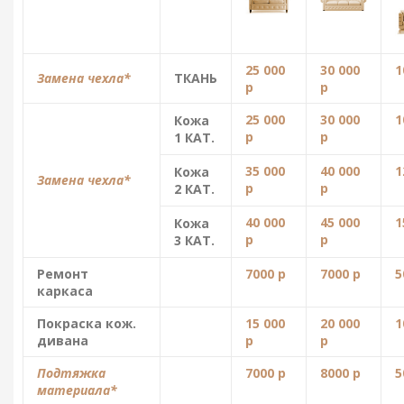
25 000
30 000
1
Замена чехла
*
ТКАНЬ
р
р
25 000
30 000
1
Кожа
р
р
1 КАТ.
35 000
40 000
1
Кожа
Замена чехла
*
р
р
2 КАТ.
40 000
45 000
1
Кожа
р
р
3 КАТ.
Ремонт
7000 р
7000 р
5
каркаса
Покраска кож.
15 000
20 000
1
дивана
р
р
Подтяжка
7000 р
8000 р
5
материала*