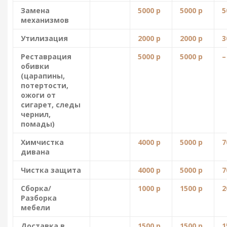
Замена
5000 р
5000 р
5
механизмов
Утилизация
2000 р
2000 р
3
Реставрация
5000 р
5000 р
–
обивки
(царапины,
потертости,
ожоги от
сигарет, следы
чернил,
помады)
Химчистка
4000 р
5000 р
7
дивана
Чистка защита
4000 р
5000 р
7
Сборка/
1000 р
1500 р
2
Разборка
мебели
Доставка в
1500 р
1500 р
1