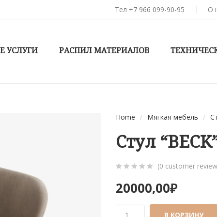
Тел +7 966 099-90-95
О 
Е УСЛУГИ
РАСПИЛ МАТЕРИАЛОВ
ТЕХНИЧЕС
Home
/
Мягкая мебель
/
С
Стул “BECK
(
0
customer review
0
5
0
20000,00
₽
out
of
based
В КОРЗИНУ