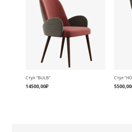
Стул “BULB”
Стул “H
В КОРЗИНУ
В 
14500,00
₽
5500,00