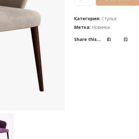
on
customer
Категория:
Стулья
ratings
Метка:
Новинка
Share this...