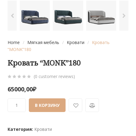
Home
/
Мягкая мебель
/
Кровати
/
Кровать
“MONK”180
Кровать “MONK”180
(
0
customer reviews)
0
5
0
65000,00
₽
out
of
В КОРЗИНУ
based
on
customer
ratings
Категория:
Кровати