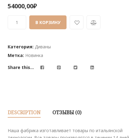
0
5
0
54000,00
₽
out
of
В КОРЗИНУ
based
on
customer
ratings
Категория:
Диваны
Метка:
Новинка
Share this...
DESCRIPTION
ОТЗЫВЫ (0)
Наша фабрика изготавливает товары по итальянской
технологии. Все товары производятся в течении 14 дней.