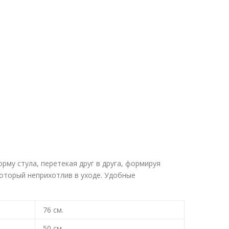
рму стула, перетекая друг в друга, формируя
который неприхотлив в уходе. Удобные
76
см.
50
см.