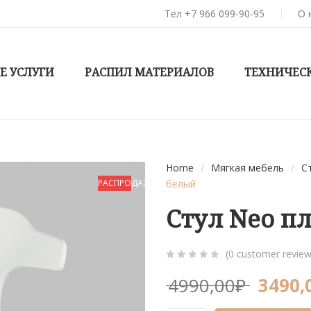
Тел +7 966 099-90-95
О 
Е УСЛУГИ
РАСПИЛ МАТЕРИАЛОВ
ТЕХНИЧЕС
Home
/
Мягкая мебель
/
С
РАСПРОДАЖА!
белый
Стул Neo п
(
0
customer review
0
5
0
4990,00
₽
3490,
out
of