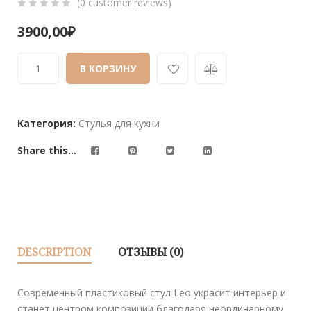
(
0
customer reviews)
0
5
0
3900,00
₽
out
of
В КОРЗИНУ
based
on
customer
ratings
Категория:
Стулья для кухни
Share this...
DESCRIPTION
ОТЗЫВЫ (0)
Современный пластиковый стул Leo украсит интерьер и
станет центром композиции благодаря неординарному