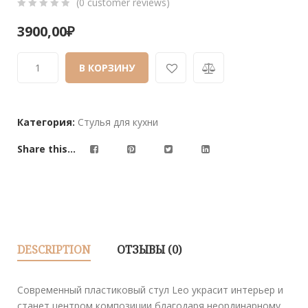
(
0
customer reviews)
0
5
0
3900,00
₽
out
of
В КОРЗИНУ
based
on
customer
ratings
Категория:
Стулья для кухни
Share this...
DESCRIPTION
ОТЗЫВЫ (0)
Современный пластиковый стул Leo украсит интерьер и
станет центром композиции благодаря неординарному