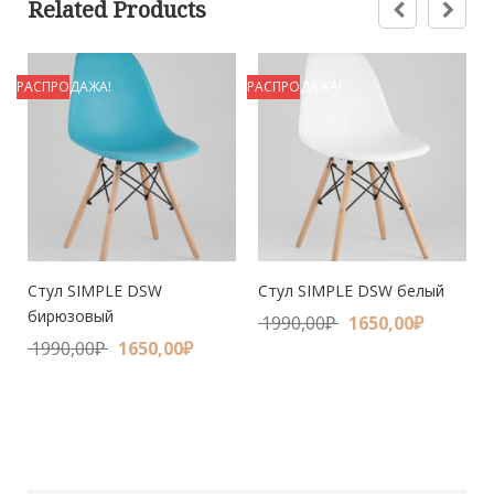
Related Products
РАСПРОДАЖА!
РАСПРОДАЖА!
Р
й
Стул SIMPLE DSW
Стул SIMPLE DSW белый
бирюзовый
1990,00
₽
1650,00
₽
1990,00
₽
1650,00
₽