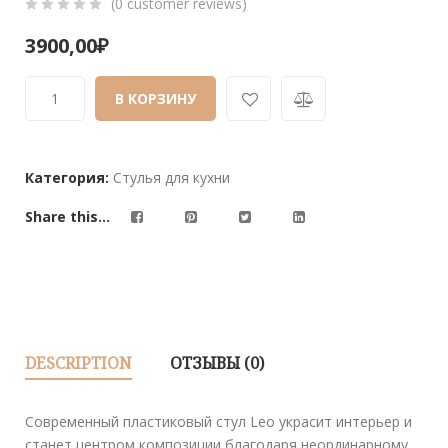
(
0
customer reviews)
0
5
0
3900,00
₽
out
of
В КОРЗИНУ
based
on
customer
ratings
Категория:
Стулья для кухни
Share this...
DESCRIPTION
ОТЗЫВЫ (0)
Современный пластиковый стул Leo украсит интерьер и
станет центром композиции благодаря неординарному