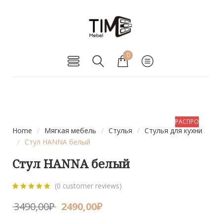
0
РАСПРОДАЖА!
Home
/
Мягкая мебель
/
Стулья
/
Стулья для кухни
/
Стул HANNA белый
Стул HANNA белый
(
0
customer reviews)
0
5
0
out of
3490,00
₽
2490,00
₽
based on