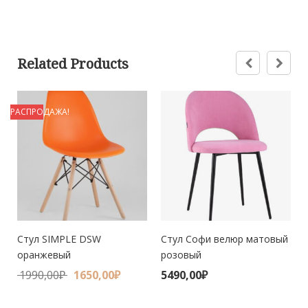
Related Products
РАСПРОДАЖА!
Р
Стул SIMPLE DSW
Стул Софи велюр матовый
оранжевый
розовый
1990,00
₽
1650,00
₽
5490,00
₽