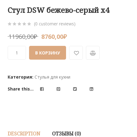
Стул DSW бежево-серый x4
(
0
customer reviews)
0
5
0
11960,00
₽
8760,00
₽
out
of
В КОРЗИНУ
based
on
customer
ratings
Категория:
Стулья для кухни
Share this...
DESCRIPTION
ОТЗЫВЫ (0)