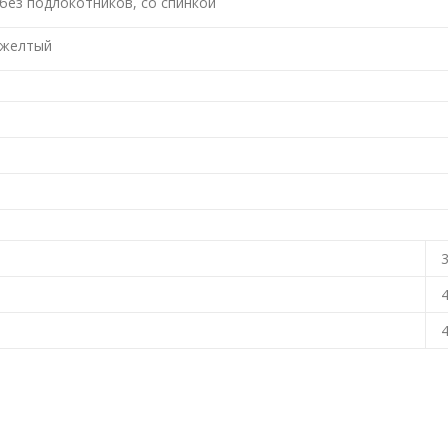
без подлокотников, со спинкой
желтый