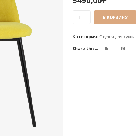
5490,00
₽
out
of
based
В КОРЗИНУ
on
customer
Категория:
Стулья для кухни
ratings
Share this...