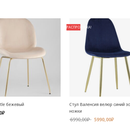
РАСПРОДАЖА!
tle бежевый
Стул Валенсия велюр синий з
КОРЗИНУ
ножки
0
₽
В КОРЗИНУ
6990,00
₽
5990,00
₽