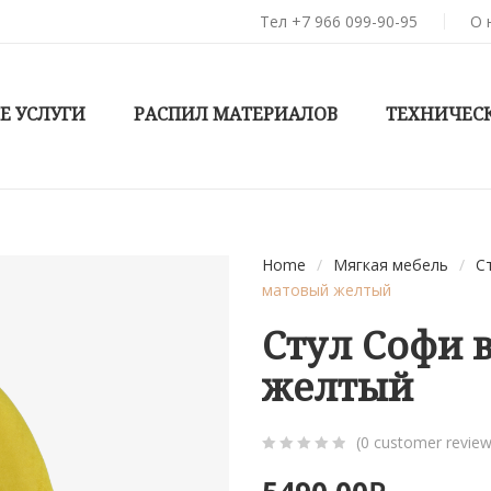
Тел +7 966 099-90-95
О 
Е УСЛУГИ
РАСПИЛ МАТЕРИАЛОВ
ТЕХНИЧЕС
Home
/
Мягкая мебель
/
С
матовый желтый
Стул Софи 
желтый
(
0
customer review
0
5
0