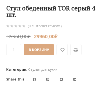
Стул обеденный TOR серый 4
шт.
(
0
customer reviews)
0
5
0
39960,00
₽
29960,00
₽
out
of
В КОРЗИНУ
based
on
customer
ratings
Категория:
Стулья для кухни
Share this...