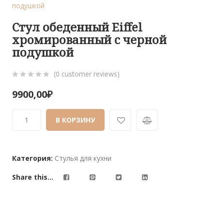
подушкой
Стул обеденный Eiffel
хромированный с черной
подушкой
(
0
customer reviews)
0
5
0
9900,00
₽
out
of
В КОРЗИНУ
based
on
customer
ratings
Категория:
Стулья для кухни
Share this...