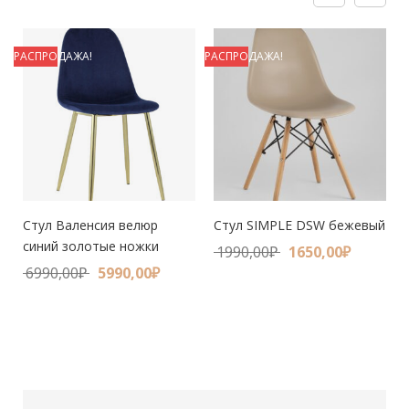
РАСПРОДАЖА!
РАСПРОДАЖА!
Р
й
Стул Валенсия велюр
Стул SIMPLE DSW бежевый
синий золотые ножки
1990,00
₽
1650,00
₽
6990,00
₽
5990,00
₽