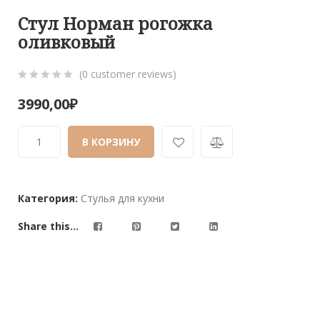
Стул Норман рогожка
оливковый
(
0
customer reviews)
0
5
0
3990,00
₽
out
of
В КОРЗИНУ
based
on
customer
ratings
Категория:
Стулья для кухни
Share this...