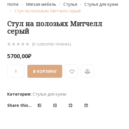
Home
/
Мягкая мебель
/
Стулья
/
Стулья для кухни
/
Стул на полозьях Митчелл серый
Стул на полозьях Митчелл
серый
(
0
customer reviews)
0
5
0
5700,00
₽
out
of
В КОРЗИНУ
based
on
customer
ratings
Категория:
Стулья для кухни
Share this...