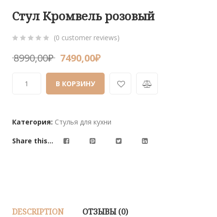
Стул Кромвель розовый
(
0
customer reviews)
0
5
0
8990,00
₽
7490,00
₽
out
of
В КОРЗИНУ
based
on
customer
ratings
Категория:
Стулья для кухни
Share this...
DESCRIPTION
ОТЗЫВЫ (0)