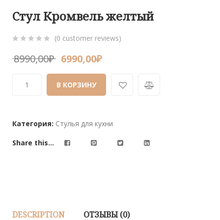
Стул Кромвель желтый
(
0
customer reviews)
0
5
0
8990,00
₽
6990,00
₽
out
of
В КОРЗИНУ
based
on
customer
ratings
Категория:
Стулья для кухни
Share this...
DESCRIPTION
ОТЗЫВЫ (0)