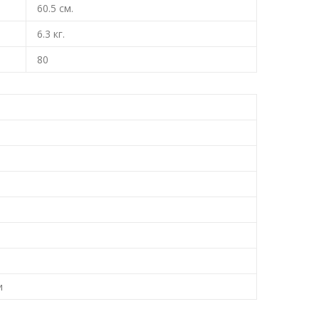
60.5
см.
6.3
кг.
80
и