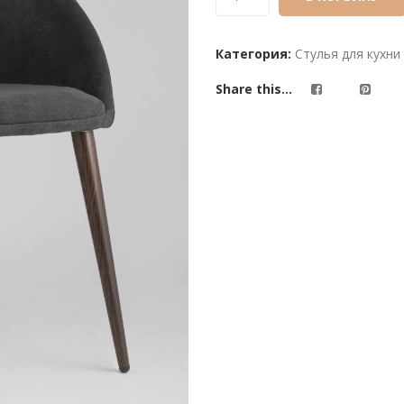
on
customer
Категория:
Стулья для кухни
ratings
Share this...