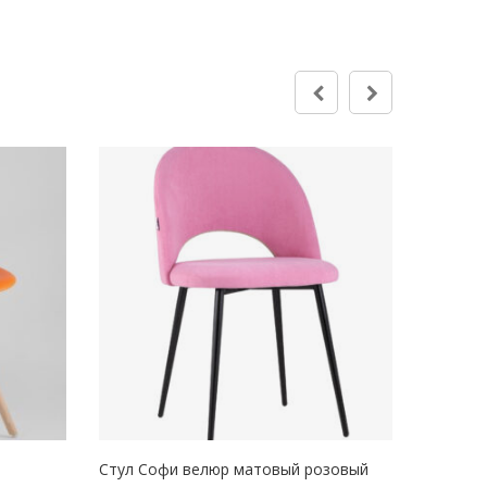
Стул Софи велюр матовый розовый
Стул Ва
В КОРЗИНУ