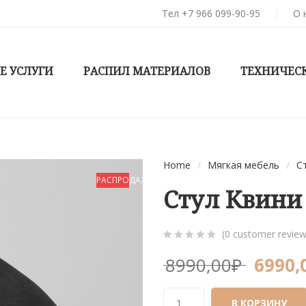
Тел +7 966 099-90-95
О 
Е УСЛУГИ
РАСПИЛ МАТЕРИАЛОВ
ТЕХНИЧЕС
Home
/
Мягкая мебель
/
С
РАСПРОДАЖА!
Стул Квини
(
0
customer review
0
5
0
8990,00
₽
6990,
out
of
based
В КОРЗИНУ