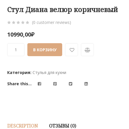
Стул Диана велюр коричневый
(
0
customer reviews)
0
5
0
10990,00
₽
out
of
В КОРЗИНУ
based
on
customer
ratings
Категория:
Стулья для кухни
Share this...
DESCRIPTION
ОТЗЫВЫ (0)