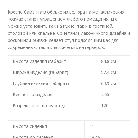
Кресло Саманта в обивке из велюра на металлических
ножках станет украшением любого помещения. Его
можно установить как на кухне, так и в гостиной,
столовой или спальне. Сочетание лаконичного дизайна и
роскошной обивки делает стул подходящим как для
современных, так и классических интерьеров.
Высота изделия (габарит)
84.8
см.
Ширина изделия (габарит)
57.4
см.
Глубина изделия (габарит)
63.9
см.
Вес нетто изделия
7.65
кг.
Разрешенная нагрузка до
120
Высота сиденья
41
Высота до сиденья
48
см.