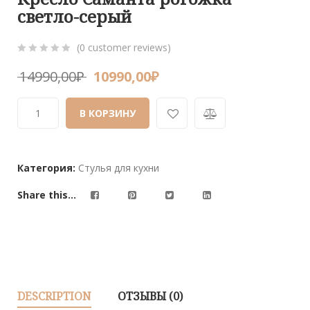
светло-серый
(
0
customer reviews)
0
5
0
14990,00
₽
10990,00
₽
out
of
В КОРЗИНУ
based
on
customer
ratings
Категория:
Стулья для кухни
Share this...
DESCRIPTION
ОТЗЫВЫ (0)