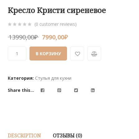
Кресло Кристи сиреневое
(
0
customer reviews)
0
5
0
13990,00
₽
7990,00
₽
out
of
В КОРЗИНУ
based
on
customer
ratings
Категория:
Стулья для кухни
Share this...
DESCRIPTION
ОТЗЫВЫ (0)