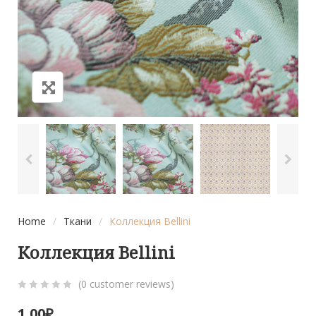
Home
/
Ткани
/
Коллекция Bellini
Коллекция Bellini
(
0
customer reviews)
0
5
0
1,00
₽