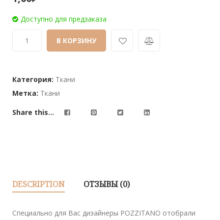
out
of
Доступно для предзаказа
based
on
В КОРЗИНУ
customer
ratings
Категория:
Ткани
Метка:
Ткани
Share this...
DESCRIPTION
ОТЗЫВЫ (0)
Специально для Вас дизайнеры POZZITANO отобрали