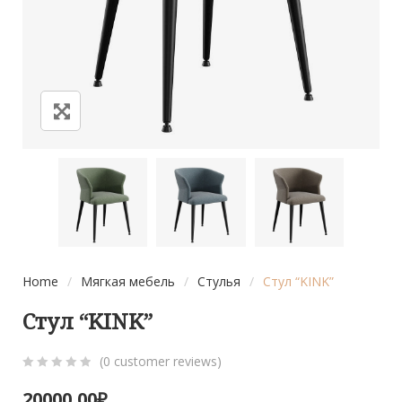
Home
/
Мягкая мебель
/
Стулья
/
Стул “KINK”
Стул “KINK”
(
0
customer reviews)
0
5
0
20000,00
₽