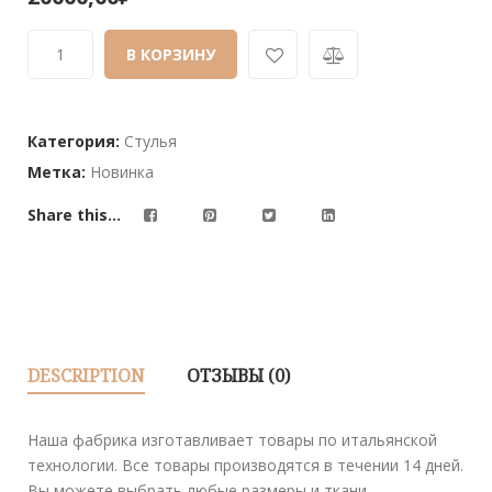
out
of
В КОРЗИНУ
based
on
customer
ratings
Категория:
Стулья
Метка:
Новинка
Share this...
DESCRIPTION
ОТЗЫВЫ (0)
Наша фабрика изготавливает товары по итальянской
технологии. Все товары производятся в течении 14 дней.
Вы можете выбрать любые размеры и ткани.